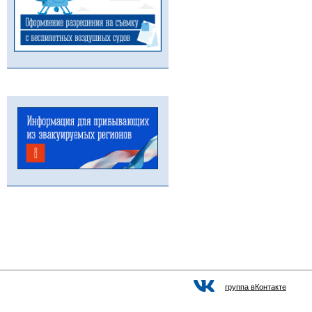
группа вКонтакте