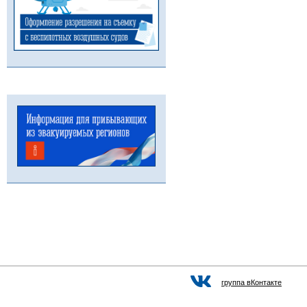
группа вКонтакте