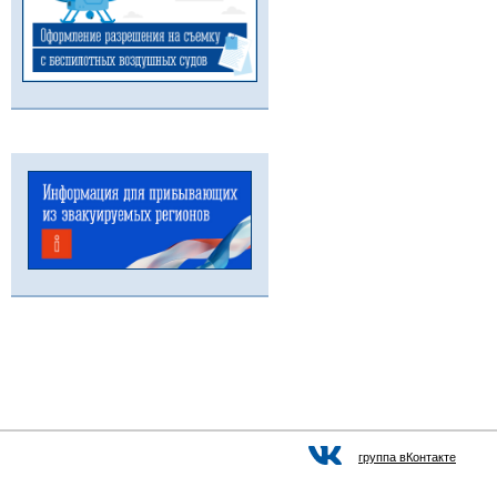
группа вКонтакте