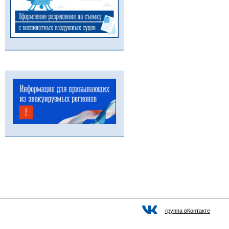
группа вКонтакте