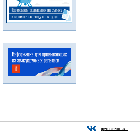
группа вКонтакте