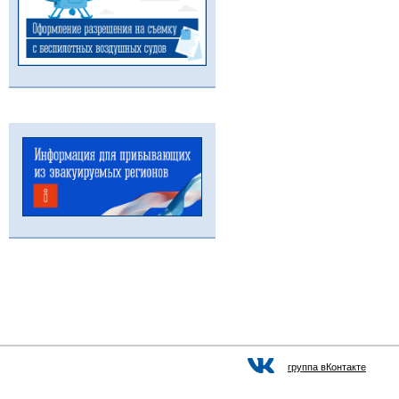
группа вКонтакте