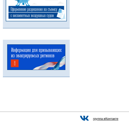
группа вКонтакте