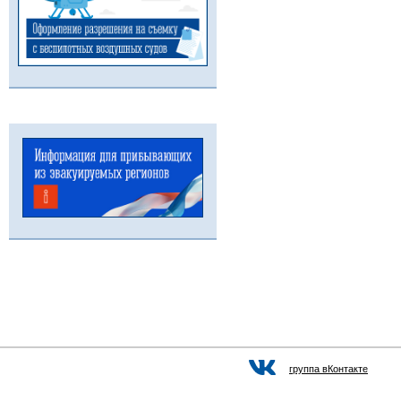
группа вКонтакте