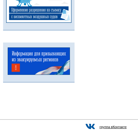
группа вКонтакте