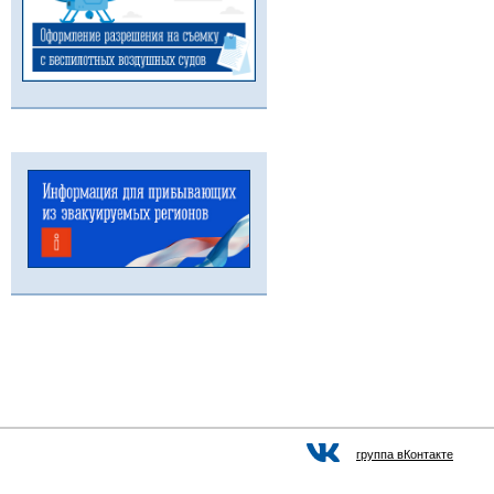
группа вКонтакте