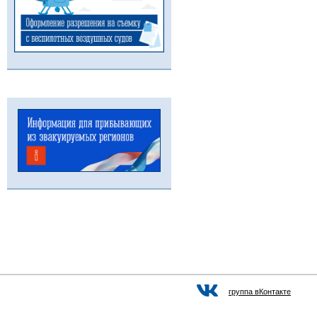
группа вКонтакте