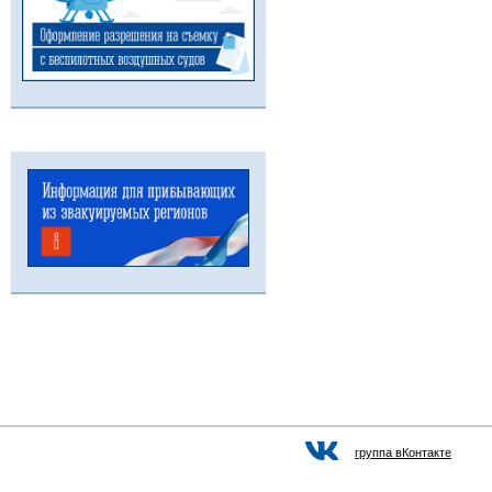
группа вКонтакте