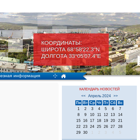
КООРДИНАТЫ:
ШИРОТА 68°58'22.3"N
ДОЛГОТА 33°05'07.4"Е
езная информация
КАЛЕНДАРЬ НОВОСТЕЙ
<<
Апрель 2024
>>
Пн
Вт
Ср
Чт
Пт
Сб
Вс
1
2
3
4
5
6
7
8
9
10
11
12
13
14
15
16
17
18
19
20
21
22
23
24
25
26
27
28
29
30
1
2
3
4
5