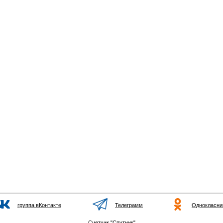
группа вКонтакте
Телеграмм
Однокласни
Счетчик "Спутник"