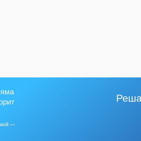
 яма
Реша
горит
емой —