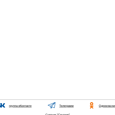
группа вКонтакте
Телеграмм
Однокласни
Счетчик "Спутник"