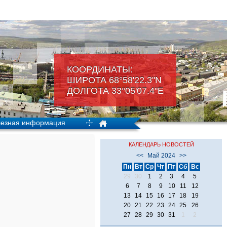
КООРДИНАТЫ:
ШИРОТА 68°58'22.3"N
ДОЛГОТА 33°05'07.4"Е
езная информация
КАЛЕНДАРЬ НОВОСТЕЙ
<<
Май 2024
>>
Пн
Вт
Ср
Чт
Пт
Сб
Вс
29
30
1
2
3
4
5
6
7
8
9
10
11
12
13
14
15
16
17
18
19
20
21
22
23
24
25
26
27
28
29
30
31
1
2