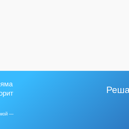
 яма
Реша
горит
емой —