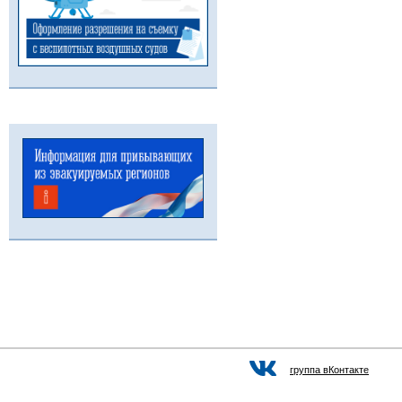
группа вКонтакте