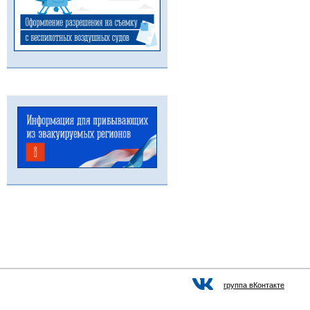
группа вКонтакте