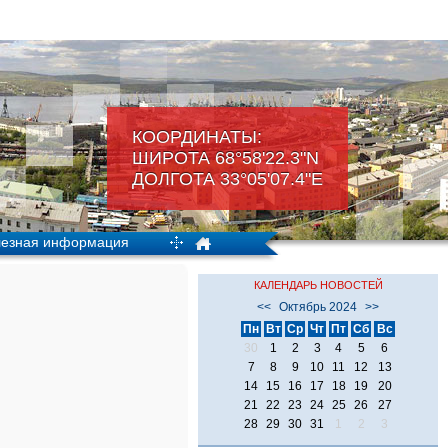
КООРДИНАТЫ:
ШИРОТА 68°58'22.3"N
ДОЛГОТА 33°05'07.4"Е
езная информация
КАЛЕНДАРЬ НОВОСТЕЙ
<<
Октябрь 2024
>>
Пн
Вт
Ср
Чт
Пт
Сб
Вс
30
1
2
3
4
5
6
7
8
9
10
11
12
13
14
15
16
17
18
19
20
21
22
23
24
25
26
27
28
29
30
31
1
2
3