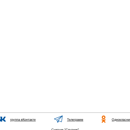
группа вКонтакте
Телеграмм
Однокласни
Счетчик "Спутник"