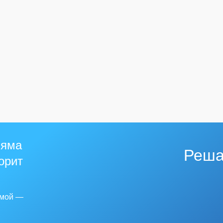
 яма
Реша
горит
емой —