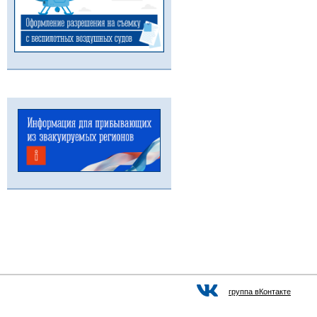
группа вКонтакте