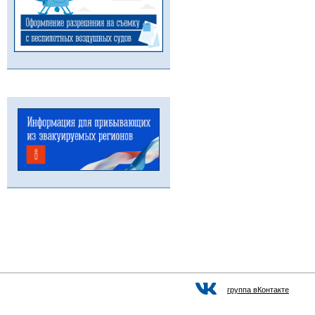
группа вКонтакте