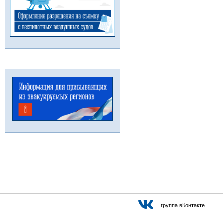
группа вКонтакте