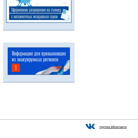
группа вКонтакте