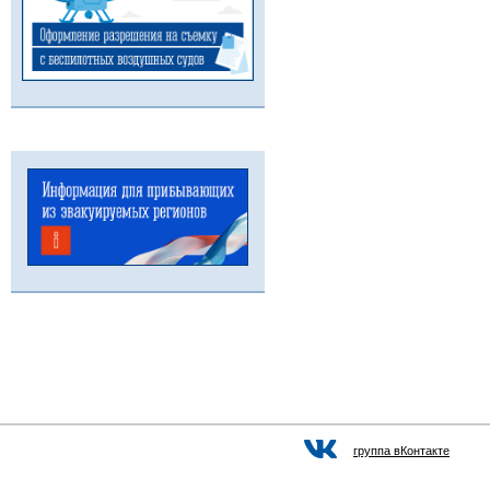
группа вКонтакте