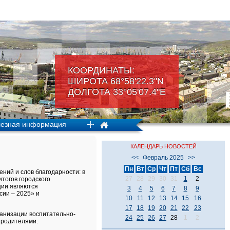
КООРДИНАТЫ:
ШИРОТА 68°58'22.3"N
ДОЛГОТА 33°05'07.4"Е
езная информация
КАЛЕНДАРЬ НОВОСТЕЙ
<<
Февраль 2025
>>
Пн
Вт
Ср
Чт
Пт
Сб
Вс
ний и слов благодарности: в
27
28
29
30
31
1
2
итогов городского
ции являются
3
4
5
6
7
8
9
сии – 2025» и
10
11
12
13
14
15
16
17
18
19
20
21
22
23
ганизации воспитательно-
24
25
26
27
28
1
2
с родителями.