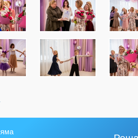
й
 яма