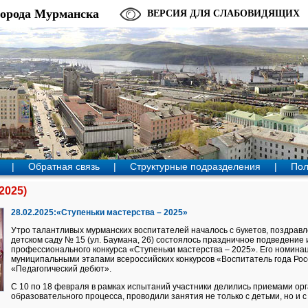
города Мурманска
ВЕРСИЯ ДЛЯ СЛАБОВИДЯЩИХ
|
Обратная связь
|
Структурные подразделения
|
Пол
2025)
28.02.2025:«Ступеньки мастерства – 2025»
Утро талантливых мурманских воспитателей началось с букетов, поздравле
детском саду № 15 (ул. Баумана, 26) состоялось праздничное подведение 
профессионального конкурса «Ступеньки мастерства – 2025». Его номина
муниципальными этапами всероссийских конкурсов «Воспитатель года Рос
«Педагогический дебют».
С 10 по 18 февраля в рамках испытаний участники делились приемами ор
образовательного процесса, проводили занятия не только с детьми, но и 