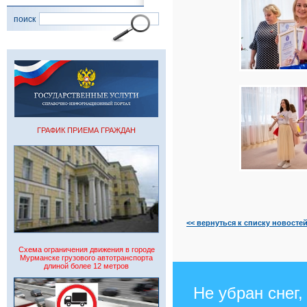
поиск
ГРАФИК ПРИЕМА ГРАЖДАН
<< вернуться к списку новосте
Схема ограничения движения в городе
Мурманске грузового автотранспорта
длиной более 12 метров
Не убран снег,