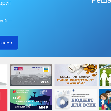
Реша
горит
емой —
блеме