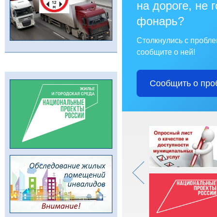
на дороге, не 
фонарь?
Столкнулись с пробл
сообщите о ней!
Сообщить о про