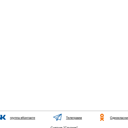
группа вКонтакте
Телеграмм
Однокласни
Счетчик "Спутник"