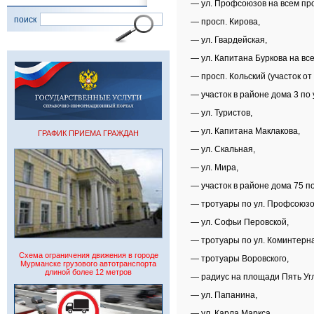
— ул. Профсоюзов на всем пр
поиск
— просп. Кирова,
— ул. Гвардейская,
— ул. Капитана Буркова на вс
— просп. Кольский (участок от
— участок в районе дома 3 по 
— ул. Туристов,
— ул. Капитана Маклакова,
ГРАФИК ПРИЕМА ГРАЖДАН
— ул. Скальная,
— ул. Мира,
— участок в районе дома 75 по
— тротуары по ул. Профсоюзо
— ул. Софьи Перовской,
— тротуары по ул. Коминтерна
Схема ограничения движения в городе
— тротуары Воровского,
Мурманске грузового автотранспорта
длиной более 12 метров
— радиус на площади Пять Уг
— ул. Папанина,
— ул. Карла Маркса,