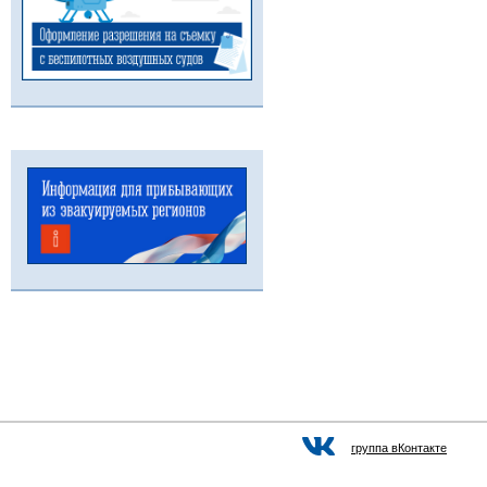
группа вКонтакте