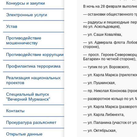
Конкурсы и закупки
В ночь на 28 февраля выполне
Электронные услуги
— остановки общественного т
— радиусы и пешеходные перех
Устав
по ул. Аскольдовцев),
— ул. Саши Ковалёва,
Противодействие
мошенничеству
— ул. Адмирала флота Лобова
стороне),
Противодействие коррупции
— просп. Героев-Североморце
Батареи» по четной стороне),
Профилактика терроризма
— тупик по ул. Воровского,
— ул. Карла Маркса (прилотков
Реализация национальных
проектов
— ул. Пушкинская,
— пр. Николая Кононова (прое
Специальный выпуск
"Вечерний Мурманск"
— разворотное кольцо по ул. М
— ул. Карла Маркса (разворот
Контакты
— ул. Карла Либкнехта,
Прокуратура разъясняет
— ул. Папанина (участок от ул
— ул. Октябрьская,
Открытые данные