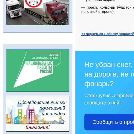
— просп. Кольский (участок
нечетной стороне).
<< вернуться к списку новосте
Не убран снег,
на дороге, не 
фонарь?
Столкнулись с пробл
сообщите о ней!
Сообщить о про