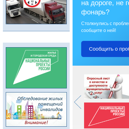
на дороге, не 
фонарь?
Столкнулись с пробл
сообщите о ней!
Сообщить о про