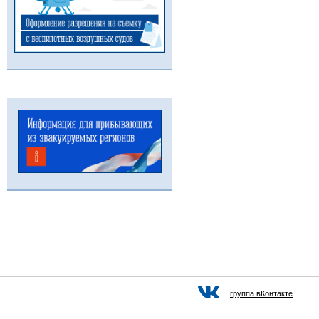
группа вКонтакте