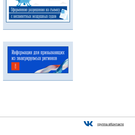
группа вКонтакте