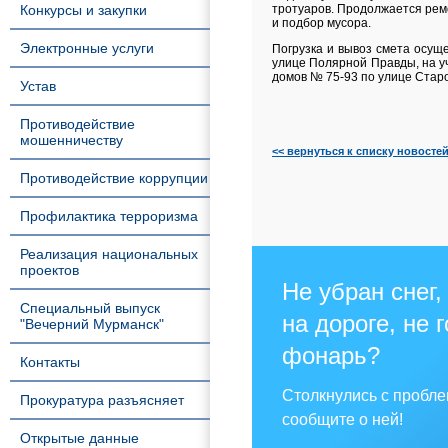
Конкурсы и закупки
тротуаров. Продолжается ремо
и подбор мусора.
Электронные услуги
Погрузка и вывоз смета осущ
улице Полярной Правды, на у
домов № 75-93 по улице Старо
Устав
Противодействие
мошенничеству
<< вернуться к списку новосте
Противодействие коррупции
Профилактика терроризма
Реализация национальных
проектов
Не убран снег,
Специальный выпуск
на дороге, не 
"Вечерний Мурманск"
фонарь?
Контакты
Столкнулись с пробл
Прокуратура разъясняет
сообщите о ней!
Открытые данные