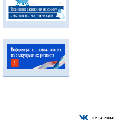
группа вКонтакте