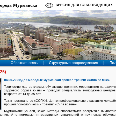
города Мурманска
ВЕРСИЯ ДЛЯ СЛАБОВИДЯЩИХ
|
Обратная связь
|
Структурные подразделения
|
Пол
25)
04.06.2025:Для молодых мурманчан прошел тренинг «Сила во мне»
Творческие мастер-классы, обучающие тренинги, мероприятия на разли
здорового образа жизни
–
проводят специалисты молодежных центро
возрасте от 14 до 35 лет.
Так, в пространстве «СОПКИ. Центр профессионального развития молодёжи
прошел психологический тренинг «Сила во мне».
Мурманчане узнали, какие методы способствуют раскрытию личностн
жения. А с помощью интерактивных упражнений и групповых обсужден