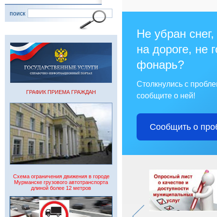
поиск
Не убран снег,
на дороге, не 
фонарь?
Столкнулись с пробл
ГРАФИК ПРИЕМА ГРАЖДАН
сообщите о ней!
Сообщить о про
Схема ограничения движения в городе
Мурманске грузового автотранспорта
длиной более 12 метров