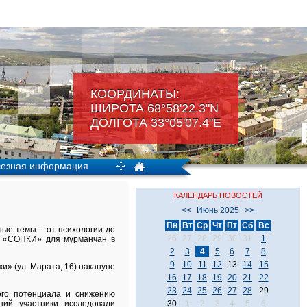
КООРДИНАТЫ:
ШИРОТА 68°58'22.3"N
ДОЛГОТА 33°05'07.4"Е
езная информация
КАЛЕНДАРЬ НОВОСТЕЙ
<<
Июнь 2025
>>
Пн
Вт
Ср
Чт
Пт
Сб
Вс
чные темы
–
от психологии до
26
27
28
29
30
31
1
в «СОПКИ» для мурманчан в
2
3
4
5
6
7
8
9
10
11
12
13
14
15
» (ул. Марата, 16) накануне
16
17
18
19
20
21
22
23
24
25
26
27
28
29
ого потенциала и снижению
ий участники исследовали
30
1
2
3
4
5
6