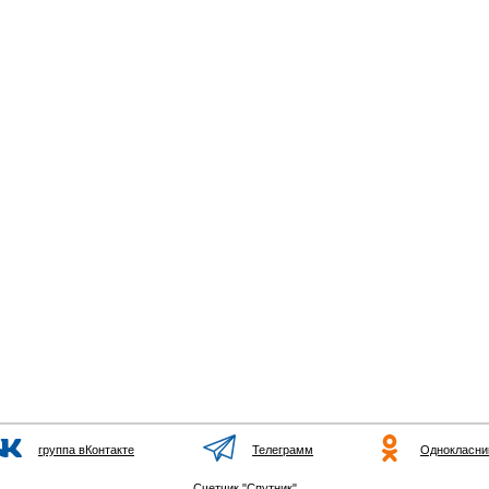
группа вКонтакте
Телеграмм
Однокласни
Счетчик "Спутник"