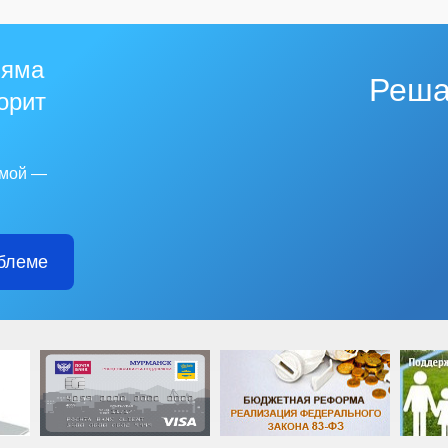
 яма
Реша
горит
емой —
блеме