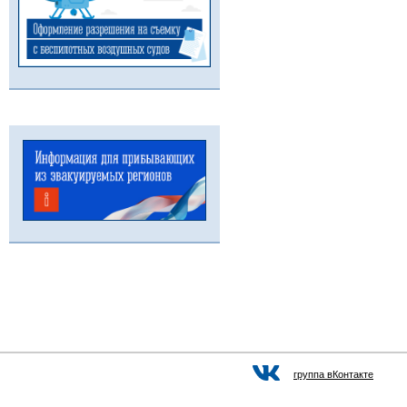
группа вКонтакте