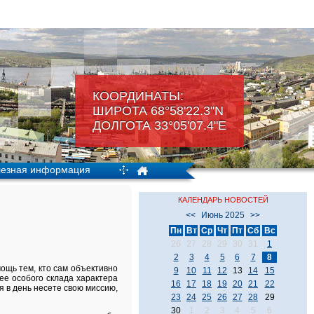
КООРДИНАТЫ:
ШИРОТА 68°58'22.3"N
ДОЛГОТА 33°05'07.4"Е
езная информация
КАЛЕНДАРЬ НОВОСТЕЙ
<<
Июнь 2025
>>
Пн
Вт
Ср
Чт
Пт
Сб
Вс
26
27
28
29
30
31
1
2
3
4
5
6
7
8
ощь тем, кто сам объективно
9
10
11
12
13
14
15
ее особого склада характера
16
17
18
19
20
21
22
ня в день несете свою миссию,
23
24
25
26
27
28
29
30
1
2
3
4
5
6