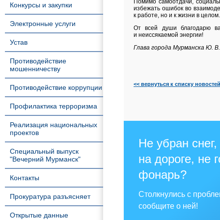
Помимо самоотдачи, социаль
Конкурсы и закупки
избежать ошибок во взаимоде
к работе, но и к жизни в целом.
Электронные услуги
От всей души благодарю ва
и неиссякаемой энергии!
Устав
Глава города Мурманска Ю. В
Противодействие
мошенничеству
<< вернуться к списку новосте
Противодействие коррупции
Профилактика терроризма
Реализация национальных
проектов
Не убран снег,
Специальный выпуск
на дороге, не 
"Вечерний Мурманск"
фонарь?
Контакты
Столкнулись с пробл
Прокуратура разъясняет
сообщите о ней!
Открытые данные