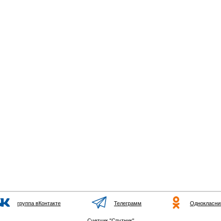
группа вКонтакте
Телеграмм
Однокласни
Счетчик "Спутник"