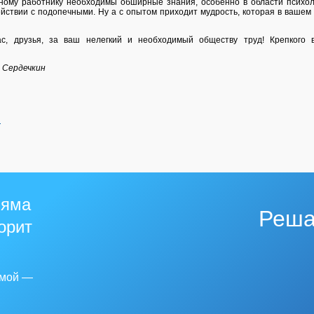
ному работнику необходимы обширные знания, особенно в области психол
йствии с подопечными. Ну а с опытом приходит мудрость, которая в вашем
с, друзья, за ваш нелегкий и необходимый обществу труд! Крепкого в
. Сердечкин
й
 яма
Реша
горит
емой —