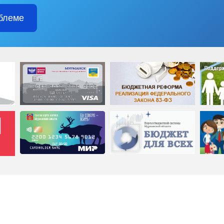
блеме