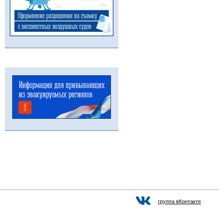
группа вКонтакте