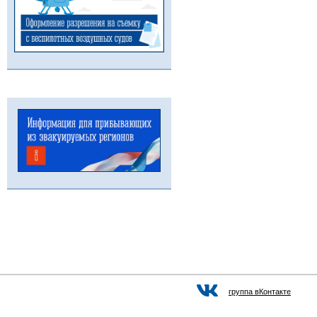
группа вКонтакте