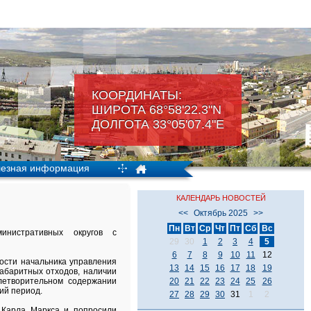
КООРДИНАТЫ:
ШИРОТА 68°58'22.3"N
ДОЛГОТА 33°05'07.4"Е
езная информация
КАЛЕНДАРЬ НОВОСТЕЙ
<<
Октябрь 2025
>>
Пн
Вт
Ср
Чт
Пт
Сб
Вс
инистративных округов с
29
30
1
2
3
4
5
6
7
8
9
10
11
12
ости начальника управления
13
14
15
16
17
18
19
габаритных отходов, наличии
летворительном содержании
20
21
22
23
24
25
26
ий период.
27
28
29
30
31
1
2
 Карла Маркса и попросили