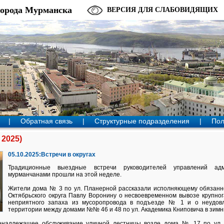
города Мурманска
ВЕРСИЯ ДЛЯ СЛАБОВИДЯЩИХ
|
Обратная связь
|
Структурные подразделения
|
Пол
 2025)
05.10.2025:Встречи в округах
Традиционные выездные встречи руководителей управлений адм
мурманчанами прошли на этой неделе.
Жители дома № 3 по ул. Планерной рассказали исполняющему обязанн
Октябрьского округа Павлу Воронину о несвоевременном вывозе крупно
неприятного запаха из мусоропровода в подъезде № 1 и о неудов
территории между домами №№ 46 и 48 по ул. Академика Книповича в зимн
ненадлежащее обслуживание уличной лестницы возле дома № 17 по ул.