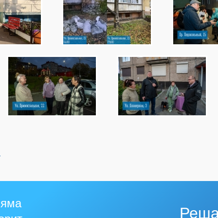
й
 яма
Реша