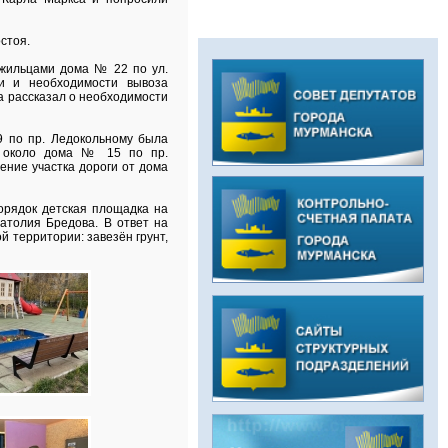
стоя.
 жильцами дома № 22 по ул.
ки и необходимости вывоза
а рассказал о необходимости
 по пр. Ледокольному была
че около дома № 15 по пр.
ение участка дороги от дома
орядок детская площадка на
атолия Бредова. В ответ на
 территории: завезён грунт,