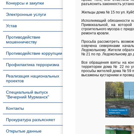
Конкурсы и закупки
разъяснить законность устано
Жильцы дома № 15 по ул. Куйб
Электронные услуги
Исполняющий обязанности на
Привокзальной, на которой
Устав
строительного мусора с придо
ремонта кровли.
Противодействие
мошенничеству
Просьба рассмотреть возмож
озвучена северянами начал
Ледокольному. Жители обрати
Противодействие коррупции
№ 21 по пр. Ледокольному до 
Все обращения взяты на кон
Профилактика терроризма
территории дома № 22 по ул
просьбы жителей дома № 59 по
высажены кустарники и прове
Реализация национальных
проектов
Специальный выпуск
"Вечерний Мурманск"
Контакты
Прокуратура разъясняет
Открытые данные