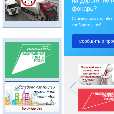
на дороге, не 
фонарь?
Столкнулись с пробл
сообщите о ней!
Сообщить о про