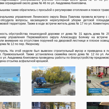
вки ограждений около дома № 46 по ул. Академика Книповича.
ышева также обратились с просьбой о регулировке отопления и покосе траво
чальника управления Ленинского округа Вера Павлова провела встречу с
 обсудила вопросы, касающиеся нерегулярной уборки детской площад
мовой территории. Также в ходе встречи житель дома № 17 по ул. Коминтерн
ность обустройства пешеходной дорожки от дома № 31 вдоль дома № 29
ьнику управления Первомайского округа Александру Боянжу на встре
ли внимание на отсутствие поручней на дворовой лестнице и плохое освещ
дома № 12 по пер. Якорному.
троль. На этой неделе был вывезен строительный мусор и приведена в п
. Привокзальной. Также установлена скамейка около дома № 12 по ул. Ан
 ул. Академика Книповича проведены работы по благоустройству придомовой
дена отсыпка асфальтной крошкой.