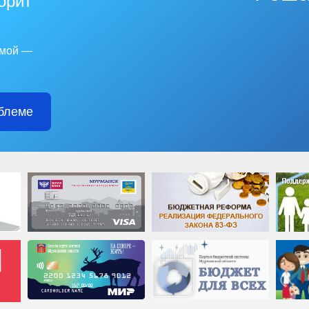
горит
емой —
блеме