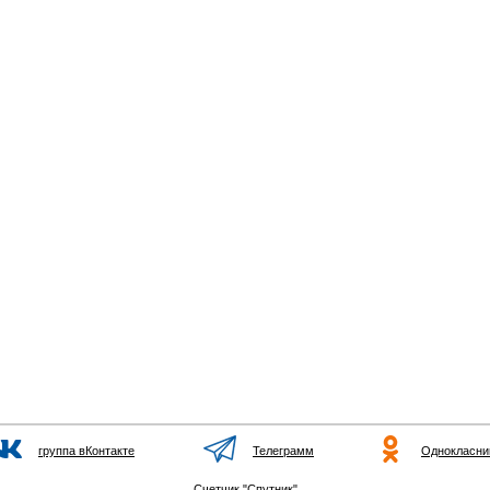
группа вКонтакте
Телеграмм
Однокласни
Счетчик "Спутник"