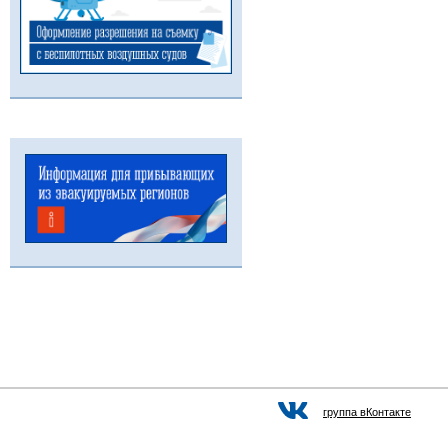
группа вКонтакте