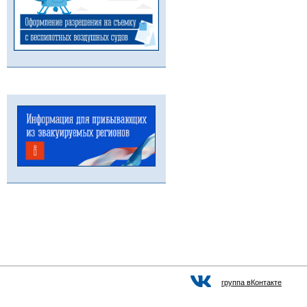
группа вКонтакте