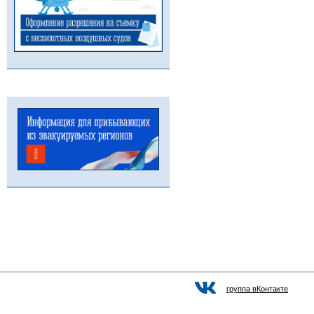
группа вКонтакте