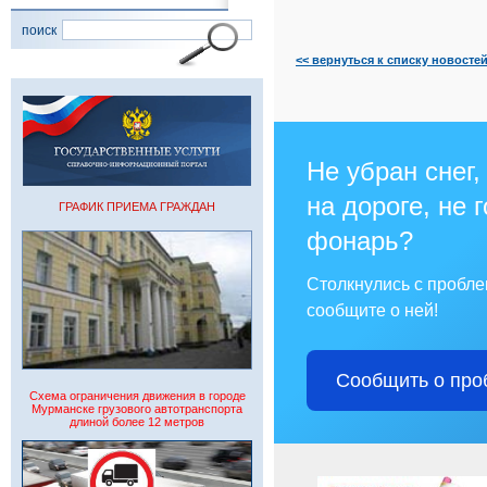
поиск
<< вернуться к списку новосте
Не убран снег,
на дороге, не 
ГРАФИК ПРИЕМА ГРАЖДАН
фонарь?
Столкнулись с пробл
сообщите о ней!
Сообщить о про
Схема ограничения движения в городе
Мурманске грузового автотранспорта
длиной более 12 метров