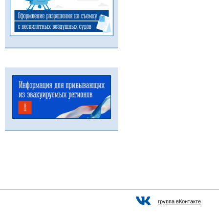
группа вКонтакте