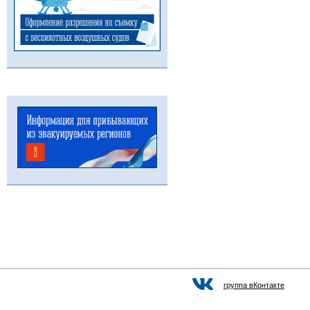
группа вКонтакте