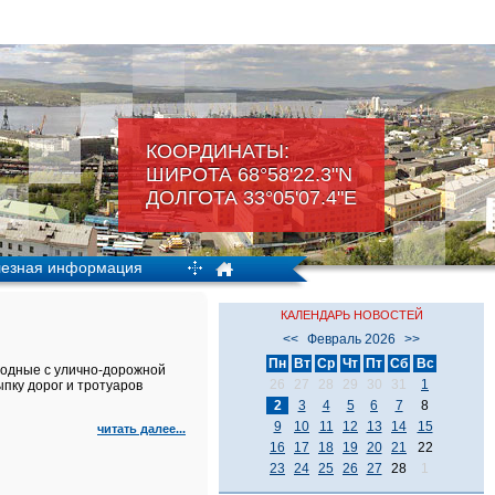
КООРДИНАТЫ:
ШИРОТА 68°58'22.3"N
ДОЛГОТА 33°05'07.4"Е
езная информация
КАЛЕНДАРЬ НОВОСТЕЙ
<<
Февраль 2026
>>
Пн
Вт
Ср
Чт
Пт
Сб
Вс
ходные с улично-дорожной
26
27
28
29
30
31
1
ыпку дорог и тротуаров
2
3
4
5
6
7
8
9
10
11
12
13
14
15
читать далее...
16
17
18
19
20
21
22
23
24
25
26
27
28
1