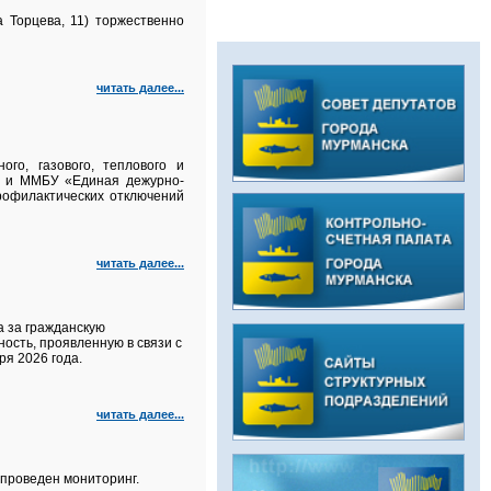
а Торцева, 11) торжественно
читать далее...
го, газового, теплового и
а и ММБУ «Единая дежурно-
рофилактических отключений
читать далее...
а за гражданскую
ость, проявленную в связи с
я 2026 года.
читать далее...
проведен мониторинг.