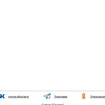
группа вКонтакте
Телеграмм
Однокласни
Счетчик "Спутник"