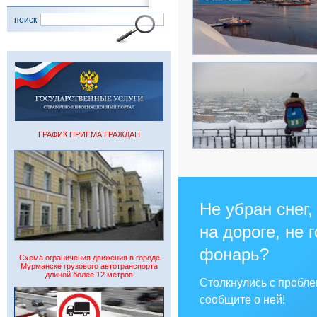
поиск
ГРАФИК ПРИЕМА ГРАЖДАН
Не убран снег,
на дороге, не 
фонарь?
Схема ограничения движения в городе
Мурманске грузового автотранспорта
длиной более 12 метров
Столкнулись с пробл
сообщите о ней!