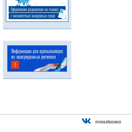
группа вКонтакте