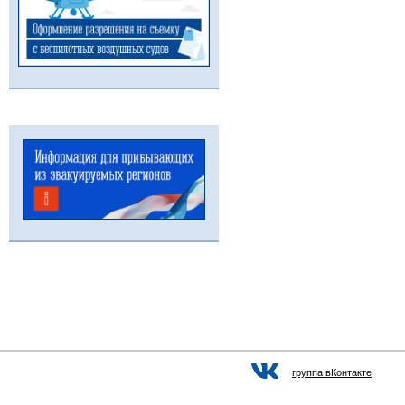
группа вКонтакте