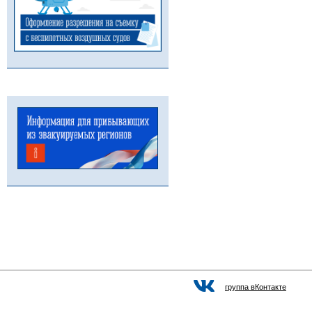
группа вКонтакте