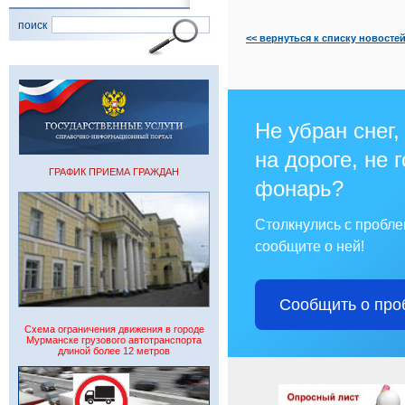
поиск
<< вернуться к списку новосте
Не убран снег,
на дороге, не 
ГРАФИК ПРИЕМА ГРАЖДАН
фонарь?
Столкнулись с пробл
сообщите о ней!
Сообщить о про
Схема ограничения движения в городе
Мурманске грузового автотранспорта
длиной более 12 метров