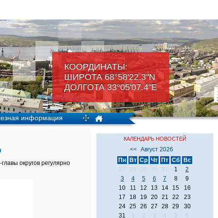
КООРДИНАТЫ:
ШИРОТА 68°58'22.3"N
ДОЛГОТА 33°05'07.4"Е
езная информация
КАЛЕНДАРЬ НОВОСТЕЙ
<<
Август 2026
и
Пн
Вт
Ср
Чт
Пт
Сб
Вс
главы округов регулярно
27
28
29
30
31
1
2
3
4
5
6
7
8
9
10
11
12
13
14
15
16
17
18
19
20
21
22
23
24
25
26
27
28
29
30
31
1
2
3
4
5
6