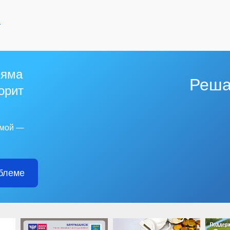
й
 яма
Реша
горит
емой —
блеме