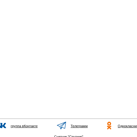
группа вКонтакте
Телеграмм
Однокласни
Счетчик "Спутник"