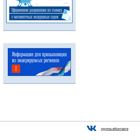
группа вКонтакте