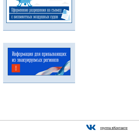
группа вКонтакте