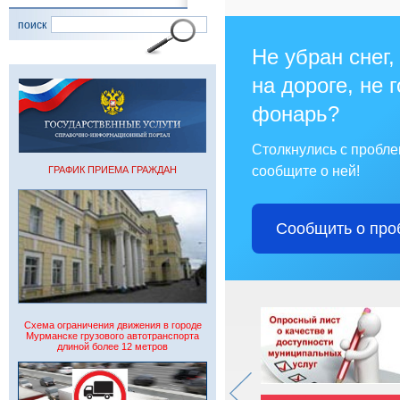
поиск
Не убран снег,
на дороге, не 
фонарь?
Столкнулись с пробл
сообщите о ней!
ГРАФИК ПРИЕМА ГРАЖДАН
Сообщить о про
Схема ограничения движения в городе
Мурманске грузового автотранспорта
длиной более 12 метров