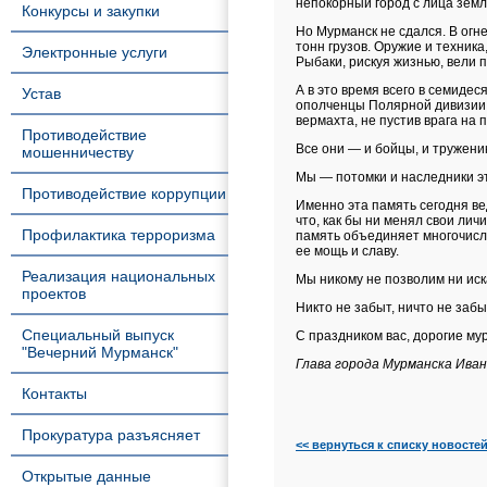
непокорный город с лица земл
Конкурсы и закупки
Но Мурманск не сдался. В огн
тонн грузов. Оружие и техник
Электронные услуги
Рыбаки, рискуя жизнью, вели 
А в это время всего в семиде
Устав
ополченцы Полярной дивизии,
вермахта, не пустив врага на 
Противодействие
Все они — и бойцы, и труженик
мошенничеству
Мы — потомки и наследники э
Противодействие коррупции
Именно эта память сегодня ве
что, как бы ни менял свои ли
Профилактика терроризма
память объединяет многочисл
ее мощь и славу.
Реализация национальных
Мы никому не позволим ни иск
проектов
Никто не забыт, ничто не забы
Специальный выпуск
С праздником вас, дорогие м
"Вечерний Мурманск"
Глава города Мурманска Иван
Контакты
Прокуратура разъясняет
<< вернуться к списку новосте
Открытые данные