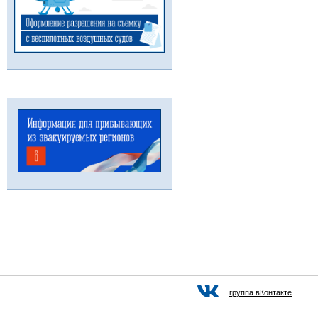
группа вКонтакте