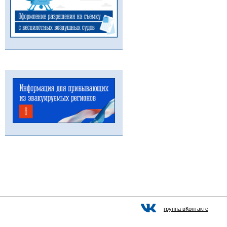
группа вКонтакте