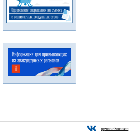
группа вКонтакте