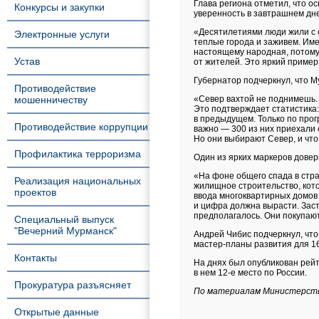
Глава региона отметил, что 
Конкурсы и закупки
уверенность в завтрашнем дне 
«Десятилетиями люди жили с 
Электронные услуги
теплые города и заживем. Име
настоящему народная, потому
Устав
от жителей. Это яркий пример
Губернатор подчеркнул, что 
Противодействие
мошенничеству
«Север вахтой не поднимешь. 
Это подтверждает статистика: 
в предыдущем. Только по прог
Противодействие коррупции
важно — 300 из них приехали 
Но они выбирают Север, и что
Профилактика терроризма
Один из ярких маркеров дове
«На фоне общего спада в стр
Реализация национальных
жилищное строительство, кото
проектов
ввода многоквартирных домов
и цифра должна вырасти. Заст
предполагалось. Они покупают 
Специальный выпуск
"Вечерний Мурманск"
Андрей Чибис подчеркнул, что
мастер-планы развития для 16
Контакты
На днях был опубликован рейт
в нем 12-е место по России.
Прокуратура разъясняет
По материалам Министерств
Открытые данные