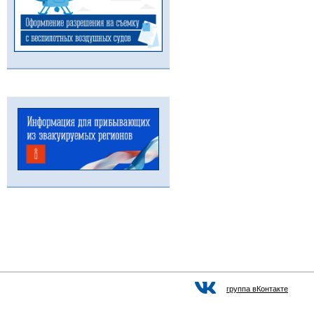
группа вКонтакте