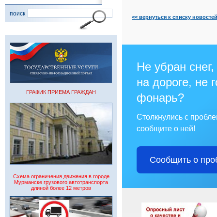
поиск
<< вернуться к списку новосте
Не убран снег,
на дороге, не 
ГРАФИК ПРИЕМА ГРАЖДАН
фонарь?
Столкнулись с пробл
сообщите о ней!
Сообщить о про
Схема ограничения движения в городе
Мурманске грузового автотранспорта
длиной более 12 метров