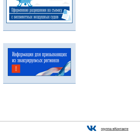
группа вКонтакте